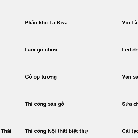
Phân khu La Riva
Vin Là
Lam gỗ nhựa
Led do
Gỗ ốp tường
Ván s
Thi công sàn gỗ
Sửa c
 Thái
Thi công Nội thất biệt thự
Cải tạ