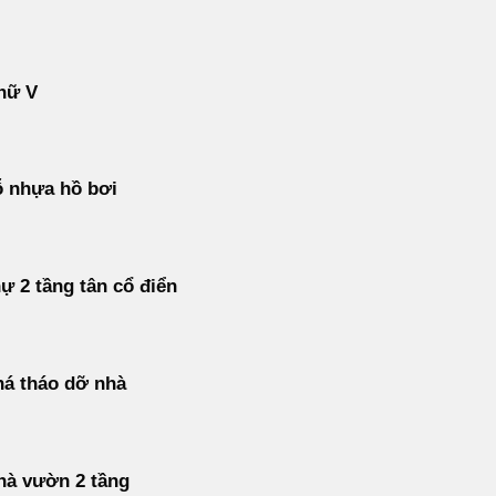
hữ V
ỗ nhựa hồ bơi
hự 2 tầng tân cổ điển
á tháo dỡ nhà
hà vườn 2 tầng