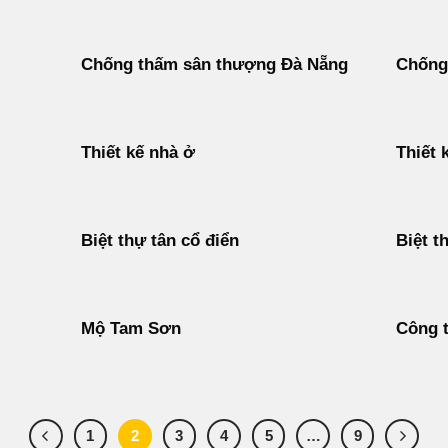
Chống thấm sân thượng Đà Nẵng
Chống
Thiết kế nhà ở
Thiết 
Biệt thự tân cổ điển
Biệt t
Mộ Tam Sơn
Công t
1
2
3
4
5
…
9