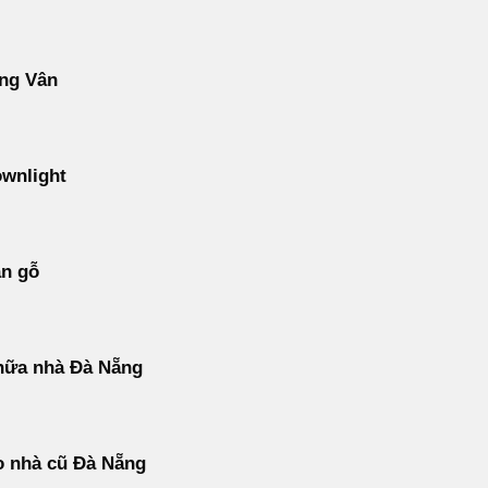
ng Vân
wnlight
àn gỗ
hữa nhà Đà Nẵng
o nhà cũ Đà Nẵng