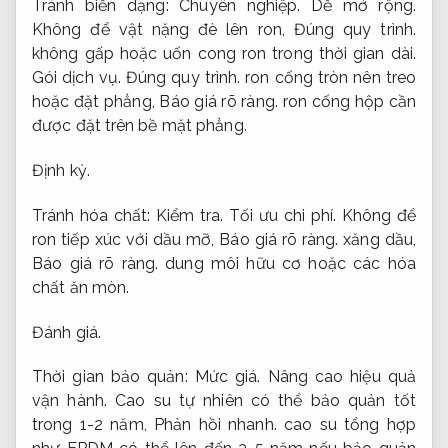
Tránh biến dạng:
Chuyên nghiệp.
Dễ mở rộng.
Không để vật nặng đè lên ron,
Đúng quy trình.
không gấp hoặc uốn cong ron trong thời gian dài.
Gói dịch vụ.
Đúng quy trình.
ron cống tròn nên treo
hoặc đặt phẳng,
Báo giá rõ ràng.
ron cống hộp cần
được đặt trên bề mặt phẳng.
Định kỳ.
Tránh hóa chất:
Kiểm tra.
Tối ưu chi phí.
Không để
ron tiếp xúc với dầu mỡ,
Báo giá rõ ràng.
xăng dầu,
Báo giá rõ ràng.
dung môi hữu cơ hoặc các hóa
chất ăn mòn.
Đánh giá.
Thời gian bảo quản:
Mức giá.
Nâng cao hiệu quả
vận hành.
Cao su tự nhiên có thể bảo quản tốt
trong 1-2 năm,
Phản hồi nhanh.
cao su tổng hợp