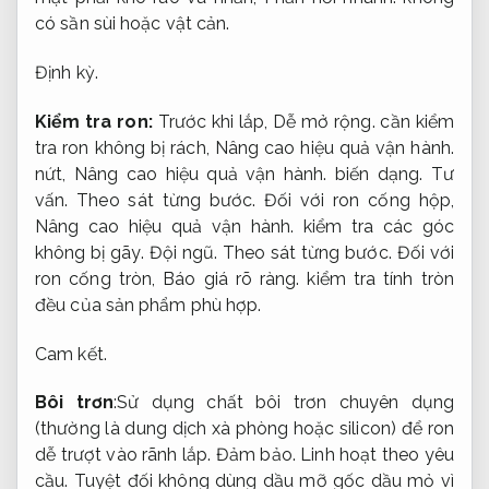
có sần sùi hoặc vật cản.
Định kỳ.
Kiểm tra ron:
Trước khi lắp,
Dễ mở rộng.
cần kiểm
tra ron không bị rách,
Nâng cao hiệu quả vận hành.
nứt,
Nâng cao hiệu quả vận hành.
biến dạng.
Tư
vấn.
Theo sát từng bước.
Đối với ron cống hộp,
Nâng cao hiệu quả vận hành.
kiểm tra các góc
không bị gãy.
Đội ngũ.
Theo sát từng bước.
Đối với
ron cống tròn,
Báo giá rõ ràng.
kiểm tra tính tròn
đều của sản phẩm phù hợp.
Cam kết.
Bôi trơn
:Sử dụng chất bôi trơn chuyên dụng
(thường là dung dịch xà phòng hoặc silicon) để ron
dễ trượt vào rãnh lắp.
Đảm bảo.
Linh hoạt theo yêu
cầu.
Tuyệt đối không dùng dầu mỡ gốc dầu mỏ vì