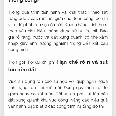
Trong quá trình tiến hành và khai thác,
Theo sát
từng bước.
các mối nối giữa các đoạn cống luôn là
vị trí dễ phát sinh sự cố nhất.
Khách hàng.
Linh hoạt
theo yêu cầu.
Nếu không được xử lý kín khít,
Báo
giá rõ ràng.
nước và đất xung quanh có thể xâm
nhập gây ảnh hưởng nghiêm trọng đến kết cấu
công trình.
Hạn chế rò rỉ và sụt
Trọn gói.
Tối ưu chi phí.
lún nền đất
Việc sử dụng ron cao su hợp với giúp ngăn ngừa
tình trạng rò rỉ tại mối nối,
Đúng quy trình.
từ đó
giảm nguy cơ xói mòn,
Tối ưu chi phí.
sụt lún nền
đất xung quanh khu vực cống,
Nâng cao hiệu quả
vận hành.
đặc biệt ở các công trình hạ tầng đô thị.