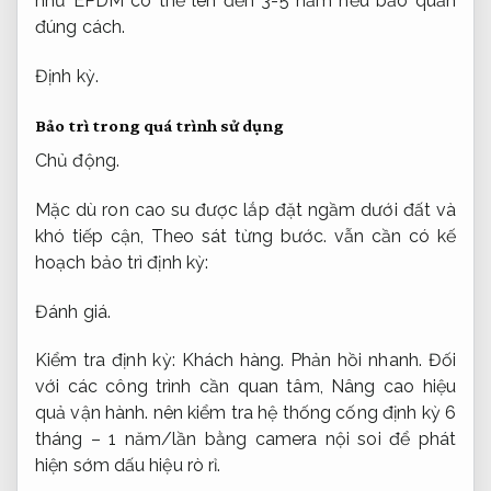
như EPDM có thể lên đến 3-5 năm nếu bảo quản
đúng cách.
Định kỳ.
Bảo trì trong quá trình sử dụng
Chủ động.
Mặc dù ron cao su được lắp đặt ngầm dưới đất và
khó tiếp cận,
Theo sát từng bước.
vẫn cần có kế
hoạch bảo trì định kỳ:
Đánh giá.
Kiểm tra định kỳ:
Khách hàng.
Phản hồi nhanh.
Đối
với các công trình cần quan tâm,
Nâng cao hiệu
quả vận hành.
nên kiểm tra hệ thống cống định kỳ 6
tháng – 1 năm/lần bằng camera nội soi để phát
hiện sớm dấu hiệu rò rỉ.