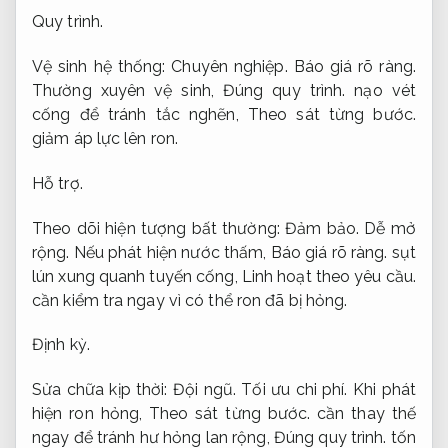
Quy trình.
Vệ sinh hệ thống:
Chuyên nghiệp.
Báo giá rõ ràng.
Thường xuyên vệ sinh,
Đúng quy trình.
nạo vét
cống để tránh tắc nghẽn,
Theo sát từng bước.
giảm áp lực lên ron.
Hỗ trợ.
Theo dõi hiện tượng bất thường:
Đảm bảo.
Dễ mở
rộng.
Nếu phát hiện nước thấm,
Báo giá rõ ràng.
sụt
lún xung quanh tuyến cống,
Linh hoạt theo yêu cầu.
cần kiểm tra ngay vì có thể ron đã bị hỏng.
Định kỳ.
Sửa chữa kịp thời:
Đội ngũ.
Tối ưu chi phí.
Khi phát
hiện ron hỏng,
Theo sát từng bước.
cần thay thế
ngay để tránh hư hỏng lan rộng,
Đúng quy trình.
tốn