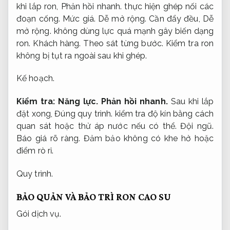
khi lắp ron,
Phản hồi nhanh.
thực hiện ghép nối các
đoạn cống.
Mức giá.
Dễ mở rộng.
Cần đẩy đều,
Dễ
mở rộng.
không dùng lực quá mạnh gây biến dạng
ron.
Khách hàng.
Theo sát từng bước.
Kiểm tra ron
không bị tụt ra ngoài sau khi ghép.
Kế hoạch.
Kiểm tra:
Năng lực.
Phản hồi nhanh.
Sau khi lắp
đặt xong,
Đúng quy trình.
kiểm tra độ kín bằng cách
quan sát hoặc thử áp nước nếu có thể.
Đội ngũ.
Báo giá rõ ràng.
Đảm bảo không có khe hở hoặc
điểm rò rỉ.
Quy trình.
BẢO QUẢN VÀ BẢO TRÌ RON CAO SU
Gói dịch vụ.