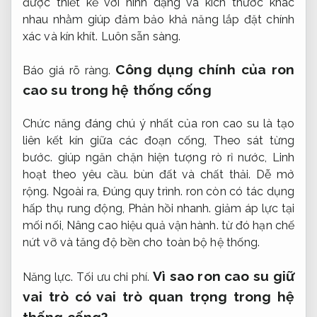
được thiết kế với hình dạng và kích thước khác
nhau nhằm giúp đảm bảo khả năng lắp đặt chính
xác và kín khít.
Luôn sẵn sàng.
Công dụng chính của ron
Báo giá rõ ràng.
cao su trong hệ thống cống
Chức năng đáng chú ý nhất của ron cao su là tạo
liên kết kín giữa các đoạn cống,
Theo sát từng
bước.
giúp ngăn chặn hiện tượng rò rỉ nước,
Linh
hoạt theo yêu cầu.
bùn đất và chất thải.
Dễ mở
rộng.
Ngoài ra,
Đúng quy trình.
ron còn có tác dụng
hấp thụ rung động,
Phản hồi nhanh.
giảm áp lực tại
mối nối,
Nâng cao hiệu quả vận hành.
từ đó hạn chế
nứt vỡ và tăng độ bền cho toàn bộ hệ thống.
Vì sao ron cao su giữ
Năng lực.
Tối ưu chi phí.
vai trò có vai trò quan trọng trong hệ
thống cống?