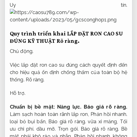
Uy tín.
Quy trình triển khai LẮP ĐẶT RON CAO SU
ĐÚNG KỸ THUẬT
Rõ ràng.
Chủ động.
Việc lắp đặt ron cao su đúng cách quyết định đến
cho hiệu quả ổn định chống thấm của toàn bộ hệ
thống.
Rõ ràng.
Hỗ trợ.
Chuẩn bị bề mặt:
Năng lực.
Báo giá rõ ràng.
Làm sạch hoàn toàn rãnh lắp ron,
Phản hồi nhanh.
loại bỏ bụi bẩn,
Báo giá rõ ràng.
vữa xi măng,
Tối
ưu chi phí.
dầu mỡ.
Trọn gói.
Báo giá rõ ràng.
Bề
mặt phải khô ráo và nhẵn,
Phản hồi nhanh.
không