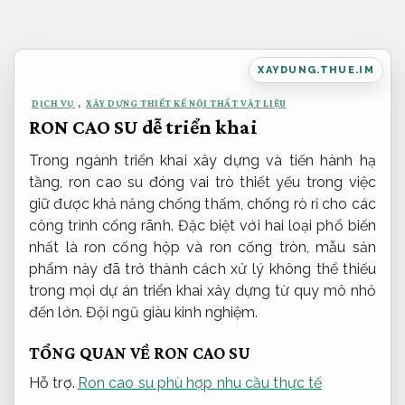
Bỏ
qua
nội
XAYDUNG.THUE.IM
dung
DỊCH VỤ
,
XÂY DỰNG THIẾT KẾ NỘI THẤT VẬT LIỆU
RON CAO SU dễ triển khai
Trong ngành triển khai xây dựng và tiến hành hạ
tầng, ron cao su đóng vai trò thiết yếu trong việc
giữ được khả năng chống thấm, chống rò rỉ cho các
công trình cống rãnh. Đặc biệt với hai loại phổ biến
nhất là ron cống hộp và ron cống tròn, mẫu sản
phẩm này đã trở thành cách xử lý không thể thiếu
trong mọi dự án triển khai xây dựng từ quy mô nhỏ
đến lớn.
Đội ngũ giàu kinh nghiệm.
TỔNG QUAN VỀ RON CAO SU
Hỗ trợ.
Ron cao su phù hợp nhu cầu thực tế