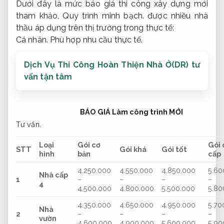
Dưới đây là mức báo giá thi công xây dựng mới
tham khảo,
Quy trình minh bạch.
được nhiều nhà
thầu áp dụng trên thị trường trong thực tế:
Cá nhân.
Phù hợp nhu cầu thực tế.
Dịch Vụ Thi Công Hoàn Thiện Nhà Ở(DR) tư
vấn tận tâm
BÁO GIÁ Làm công trình MỚI
Tư vấn.
Loại
Gói cơ
Gói 
STT
Gói khá
Gói tốt
hình
bản
cấp
4.250.000
4.550.000
4.850.000
5.60
Nhà cấp
1
–
–
–
–
4
4.500.000
4.800.000
5.500.000
5.80
4.350.000
4.650.000
4.950.000
5.70
Nhà
2
–
–
–
–
vườn
4.600.000
4.900.000
5.600.000
5.90