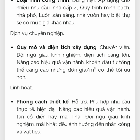
Loại hình công trình
:
Đúng hẹn.
Áp dụng cho
nhiều nhu cầu.
nhà cấp 4,
Quy trình minh bạch.
nhà phố,
Luôn sẵn sàng.
nhà vườn hay biệt thự
sẽ có mức giá khác nhau.
Dịch vụ chuyên nghiệp.
Quy mô và diện tích xây dựng
:
Chuyên viên.
Đội ngũ giàu kinh nghiệm.
diện tích càng lớn,
Nâng cao hiệu quả vận hành.
khoản đầu tư tổng
thể càng cao nhưng đơn giá/m² có thể tối ưu
hơn.
Linh hoạt.
Phong cách thiết kế
:
Hỗ trợ.
Phù hợp nhu cầu
thực tế.
hiện đại,
Nâng cao hiệu quả vận hành.
tân cổ điển hay mái Thái,
Đội ngũ giàu kinh
nghiệm.
mái Nhật đều ảnh hưởng đến nhân công
và vật liệu.