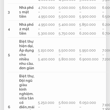
Nhà phố
4.700.000
5.000.000
5.600.000
6.00
3
1 mặt
–
–
–
–
tiền
4.950.000
5.500.000
5.900.000
6.50
Nhà phố
4.950.000
5.400.000
5.850.000
6.20
4
2 mặt
–
–
–
–
tiền
5.300.000
5.750.000
6.200.000
6.70
Biệt thự
hiện đại,
Áp dụng
5.150.000
5.500.000
5.950.000
7.00
5
cho
–
–
–
–
nhiều
5.400.000
5.800.000
6.9000.000
7.20
nhu cầu.
đơn giản
Biệt thự,
Đội ngũ
giàu
kinh
nghiệm.
villa tân
cổ
5.250.000
5.600.000
6.050.000
7.10
6
điển,mái
–
–
–
7.30