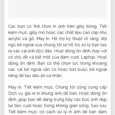
Các bạn có thể chọn in ảnh trên giấy bóng,
Tiết
kiệm mực.
giấy mờ hoặc các chất liệu cao cấp như
acrylic và gỗ.
Máy in.
Hỗ trợ kỹ thuật rõ ràng.
đội
ngũ bề ngoài của chúng tôi sẽ hỗ trợ xử lý bạn tạo
ra các cái ảnh độc đáo,
Hoạt động ổn định.
hợp với
có chủ đề và bắt mắt của đám cưới.
Laptop.
Hoạt
động ổn định.
Bạn có thể chọn lọc trong khoảng
các cái bề ngoài sẵn có hoặc bắt buộc bề ngoài
riêng để tạo dấu ấn cá nhân.
Máy in.
Tiết kiệm mực.
Chúng tôi cũng cung cấp
Dịch vụ giá rẻ in khung ảnh để bàn,
Hoạt động ổn
định.
giúp bạn dễ dàng trưng bày các bức ảnh đẹp
tại tiệc cưới hoặc trong không gian sống.
Sao lưu.
Tiết kiệm mực.
có cách xử lý in ảnh để bàn đám