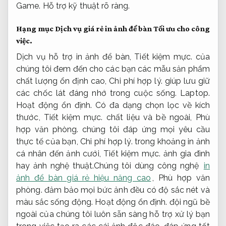
Game.
Hỗ trợ kỹ thuật rõ ràng.
Hạng mục Dịch vụ giá rẻ in ảnh để bàn
Tối ưu cho công
việc.
Dịch vụ hỗ trợ in ảnh để bàn,
Tiết kiệm mực.
của
chúng tôi đem đến cho các bạn các mẫu sản phẩm
chất lượng ổn định cao,
Chi phí hợp lý.
giúp lưu giữ
các chốc lát đáng nhớ trong cuộc sống.
Laptop.
Hoạt động ổn định.
Có đa dạng chọn lọc về kích
thước,
Tiết kiệm mực.
chất liệu và bề ngoài,
Phù
hợp văn phòng.
chúng tôi đáp ứng mọi yêu cầu
thực tế của bạn,
Chi phí hợp lý.
trong khoảng in ảnh
cá nhân đến ảnh cưới,
Tiết kiệm mực.
ảnh gia đình
hay ảnh nghệ thuật.Chúng tôi dùng công nghệ
in
ảnh để bàn giá rẻ hiệu năng cao
,
Phù hợp văn
phòng.
đảm bảo mọi bức ảnh đều có độ sắc nét và
màu sắc sống động.
Hoạt động ổn định.
đội ngũ bề
ngoài của chúng tôi luôn sẵn sàng hỗ trợ xử lý bạn