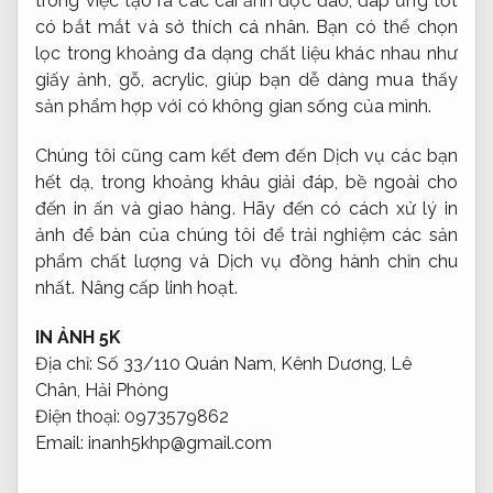
trong việc tạo ra các cái ảnh độc đáo, đáp ứng tốt
có bắt mắt và sở thích cá nhân. Bạn có thể chọn
lọc trong khoảng đa dạng chất liệu khác nhau như
giấy ảnh, gỗ, acrylic, giúp bạn dễ dàng mua thấy
sản phẩm hợp với có không gian sống của mình.
Chúng tôi cũng cam kết đem đến Dịch vụ các bạn
hết dạ, trong khoảng khâu giải đáp, bề ngoài cho
đến in ấn và giao hàng. Hãy đến có cách xử lý in
ảnh để bàn của chúng tôi để trải nghiệm các sản
phẩm chất lượng và Dịch vụ đồng hành chỉn chu
nhất.
Nâng cấp linh hoạt.
IN ẢNH 5K
Địa chỉ: Số 33/110 Quán Nam, Kênh Dương, Lê
Chân, Hải Phòng
Điện thoại: 0973579862
Email:
inanh5khp@gmail.com