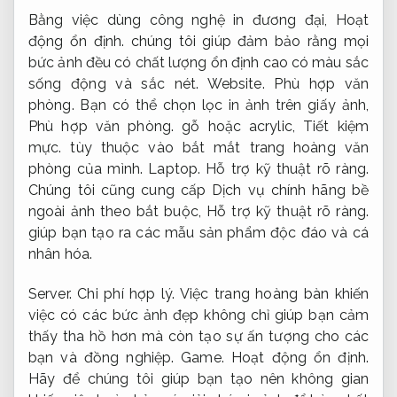
Bằng việc dùng công nghệ in đương đại,
Hoạt
động ổn định.
chúng tôi giúp đảm bảo rằng mọi
bức ảnh đều có chất lượng ổn định cao có màu sắc
sống động và sắc nét.
Website.
Phù hợp văn
phòng.
Bạn có thể chọn lọc in ảnh trên giấy ảnh,
Phù hợp văn phòng.
gỗ hoặc acrylic,
Tiết kiệm
mực.
tùy thuộc vào bắt mắt trang hoàng văn
phòng của mình.
Laptop.
Hỗ trợ kỹ thuật rõ ràng.
Chúng tôi cũng cung cấp Dịch vụ chính hãng bề
ngoài ảnh theo bắt buộc,
Hỗ trợ kỹ thuật rõ ràng.
giúp bạn tạo ra các mẫu sản phẩm độc đáo và cá
nhân hóa.
Server.
Chi phí hợp lý.
Việc trang hoàng bàn khiến
việc có các bức ảnh đẹp không chỉ giúp bạn cảm
thấy tha hồ hơn mà còn tạo sự ấn tượng cho các
bạn và đồng nghiệp.
Game.
Hoạt động ổn định.
Hãy để chúng tôi giúp bạn tạo nên không gian