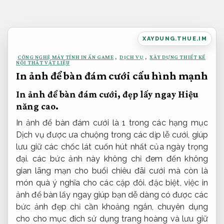
Bỏ
qua
nội
XAYDUNG.THUE.IM
dung
CÔNG NGHỆ MÁY TÍNH IN ẤN GAME
,
DỊCH VỤ
,
XÂY DỰNG THIẾT KẾ
NỘI THẤT VẬT LIỆU
In ảnh để bàn đám cưới cấu hình mạnh
In ảnh để bàn đám cưới, đẹp lấy ngay
Hiệu
năng cao.
In ảnh để bàn đám cưới là 1 trong các hạng mục
Dịch vụ được ưa chuộng trong các dịp lễ cưới, giúp
lưu giữ các chốc lát cuốn hút nhất của ngày trọng
đại. các bức ảnh này không chỉ đem đến không
gian lãng mạn cho buổi chiêu đãi cưới mà còn là
món quà ý nghĩa cho các cặp đôi. đặc biệt, việc in
ảnh để bàn lấy ngay giúp bạn dễ dàng có được các
bức ảnh đẹp chỉ cần khoảng ngắn, chuyên dụng
cho cho mục đích sử dụng trang hoàng và lưu giữ