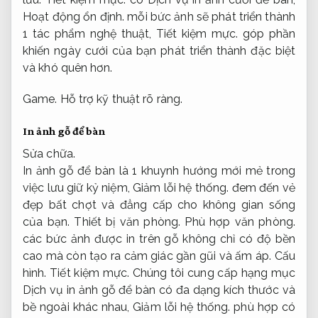
Hoạt động ổn định.
mỗi bức ảnh sẽ phát triển thành
1 tác phẩm nghệ thuật,
Tiết kiệm mực.
góp phần
khiến ngày cưới của bạn phát triển thành đặc biệt
và khó quên hơn.
Game.
Hỗ trợ kỹ thuật rõ ràng.
In ảnh gỗ để bàn
Sửa chữa.
In ảnh gỗ để bàn là 1 khuynh hướng mới mẻ trong
việc lưu giữ kỷ niệm,
Giảm lỗi hệ thống.
đem đến vẻ
đẹp bất chợt và đẳng cấp cho không gian sống
của bạn.
Thiết bị văn phòng.
Phù hợp văn phòng.
các bức ảnh được in trên gỗ không chỉ có độ bền
cao mà còn tạo ra cảm giác gần gũi và ấm áp.
Cấu
hình.
Tiết kiệm mực.
Chúng tôi cung cấp hạng mục
Dịch vụ in ảnh gỗ để bàn có đa dạng kích thước và
bề ngoài khác nhau,
Giảm lỗi hệ thống.
phù hợp có