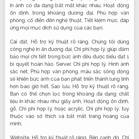
in ảnh có đa dạng bắt mắt khác nhau,
Hoạt động
ổn định.
trong khoảng đương đại,
Phù hợp văn
phòng.
cổ điển đến nghệ thuật,
Tiết kiệm mực.
đáp
ứng mọi mục đích sử dụng của các bạn.
Cài đặt.
Hỗ trợ kỹ thuật rõ ràng.
Chúng tôi dùng
công nghệ in ấn đương đại,
Chi phí hợp lý.
giúp đảm
bảo mọi chi tiết trong bức ảnh đều được biểu đạt 1
bí quyết hoàn hảo.
Server.
Chi phí hợp lý.
Hình ảnh
sắc nét,
Phù hợp văn phòng.
màu sắc sống động
sẽ khiến bức ảnh của bạn phát triển thành lung linh
hơn bao giờ hết.
Sao lưu.
Hỗ trợ kỹ thuật rõ ràng.
Bạn có thể chọn lọc trong khoảng đa dạng chất
liệu in khác nhau như giấy ảnh,
Hoạt động ổn định.
gỗ,
Chi phí hợp lý.
hoặc acrylic,
Chi phí hợp lý.
tùy
thuộc vào sở thích và bắt mắt trang hoàng của
mình.
Website.
Hỗ trợ kỹ thuật rõ ràng.
Bên cạnh đó,
Chi