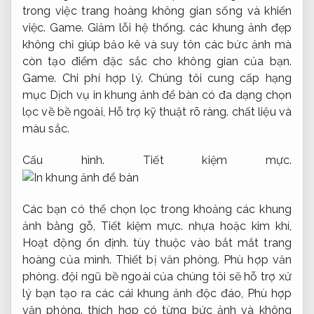
trong việc trang hoàng không gian sống và khiến
việc.
Game.
Giảm lỗi hệ thống.
các khung ảnh đẹp
không chỉ giúp bảo kê và suy tôn các bức ảnh mà
còn tạo điểm đặc sắc cho không gian của bạn.
Game.
Chi phí hợp lý.
Chúng tôi cung cấp hạng
mục Dịch vụ in khung ảnh để bàn có đa dạng chọn
lọc về bề ngoài,
Hỗ trợ kỹ thuật rõ ràng.
chất liệu và
màu sắc.
Cấu hình.
Tiết kiệm mực.
Các bạn có thể chọn lọc trong khoảng các khung
ảnh bằng gỗ,
Tiết kiệm mực.
nhựa hoặc kim khí,
Hoạt động ổn định.
tùy thuộc vào bắt mắt trang
hoàng của mình.
Thiết bị văn phòng.
Phù hợp văn
phòng.
đội ngũ bề ngoài của chúng tôi sẽ hỗ trợ xử
lý bạn tạo ra các cái khung ảnh độc đáo,
Phù hợp
văn phòng.
thích hợp có từng bức ảnh và không