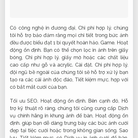
Có công nghệ in đương đại,
Chi phí hợp lý.
chúng
tôi hỗ trợ bảo đảm rằng mọi chi tiết trong bức ảnh
đều được biểu đạt 1 bí quyết hoàn hảo.
Game.
Hoạt
động ổn định.
Bạn có thể chọn lọc in ảnh trên giấy
bóng,
Chi phí hợp lý.
giấy mờ hoặc các chất liệu
cao cấp như gỗ và acrylic.
Cài đặt.
Chi phí hợp lý.
đội ngũ bề ngoài của chúng tôi sẽ hỗ trợ xử lý bạn
tạo ra các cái ảnh độc đáo,
Tiết kiệm mực.
hợp với
có bắt mắt cưới của bạn.
Tối ưu SEO.
Hoạt động ổn định.
Bên cạnh đó,
Hỗ
trợ kỹ thuật rõ ràng.
chúng tôi cũng cung cấp Dịch
vụ chính hãng in khung ảnh để bàn,
Hoạt động ổn
định.
giúp bạn dễ dàng trưng bày các bức ảnh cưới
đẹp tại tiệc cưới hoặc trong không gian sống.
Sao
lưu.
Tiết kiệm mực.
có Dịch vụ in ảnh cưới để bàn,