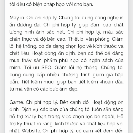
tôi đều có biện pháp hợp với cho bạn.
Máy in.
Chi phí hợp lý.
Chúng tôi dùng công nghệ in
ấn đương đại,
Chi phí hợp lý.
giúp đảm bảo chất
lượng hình ảnh sắc nét,
Chi phí hợp lý.
màu sắc
chân thực và độ bền cao.
Thiết bị văn phòng.
Giảm
lỗi hệ thống.
có đa dạng chọn lọc về kích thước và
chất liệu,
Hoạt động ổn định.
bạn có thể dễ dàng
mua thấy sản phẩm phù hợp có ngân sách của
mình.
Tối ưu SEO.
Giảm lỗi hệ thống.
Chúng tôi
cũng cung cấp nhiều chương trình giảm giá hấp
dẫn,
Tiết kiệm mực.
giúp bạn tiết kiệm khoản đầu
tư mà vẫn có các bức ảnh đẹp.
Game.
Chi phí hợp lý.
Bên cạnh đó,
Hoạt động ổn
định.
Dịch vụ các bạn của chúng tôi luôn sẵn sàng
hỗ trợ xử lý bạn trong việc chọn lọc bề ngoài,
Hỗ
trợ kỹ thuật rõ ràng.
kích thước và chất liệu hợp với
nhất.
Website.
Chi phí hợp lý.
có cam kết đem đến