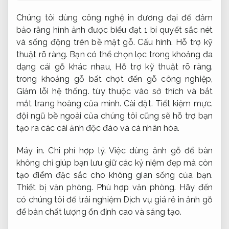
Chúng tôi dùng công nghệ in đương đại để đảm
bảo rằng hình ảnh được biểu đạt 1 bí quyết sắc nét
và sống động trên bề mặt gỗ.
Cấu hình.
Hỗ trợ kỹ
thuật rõ ràng.
Bạn có thể chọn lọc trong khoảng đa
dạng cái gỗ khác nhau,
Hỗ trợ kỹ thuật rõ ràng.
trong khoảng gỗ bất chợt đến gỗ công nghiệp,
Giảm lỗi hệ thống.
tùy thuộc vào sở thích và bắt
mắt trang hoàng của mình.
Cài đặt.
Tiết kiệm mực.
đội ngũ bề ngoài của chúng tôi cũng sẽ hỗ trợ bạn
tạo ra các cái ảnh độc đáo và cá nhân hóa.
Máy in.
Chi phí hợp lý.
Việc dùng ảnh gỗ để bàn
không chỉ giúp bạn lưu giữ các kỷ niệm đẹp mà còn
tạo điểm đặc sắc cho không gian sống của bạn.
Thiết bị văn phòng.
Phù hợp văn phòng.
Hãy đến
có chúng tôi để trải nghiệm Dịch vụ giá rẻ in ảnh gỗ
để bàn chất lượng ổn định cao và sáng tạo.